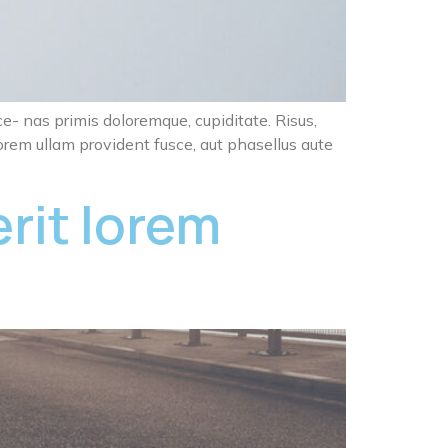
ce- nas primis doloremque, cupiditate. Risus,
orem ullam provident fusce, aut phasellus aute
erit lorem