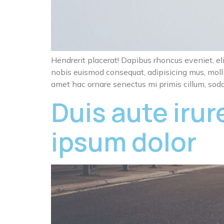
Hendrerit placerat! Dapibus rhoncus eveniet, eli
nobis euismod consequat, adipisicing mus, molli
amet hac ornare senectus mi primis cillum, soda
Duis aute irur
ipsum dolor