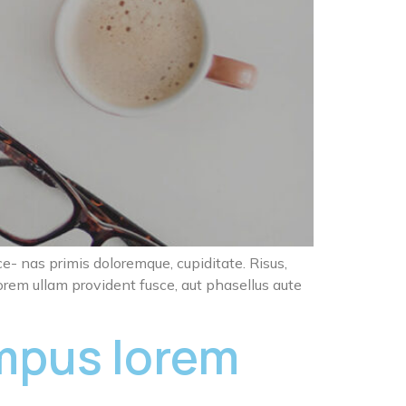
ce- nas primis doloremque, cupiditate. Risus,
orem ullam provident fusce, aut phasellus aute
mpus lorem