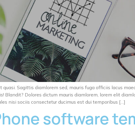
t quasi. Sagittis diamlorem sed, mauris fuga officiis lacus mae
s! Blandit? Dolores dictum mauris diamlorem, lorem elit diaml
les nisi sociis consectetur ducimus est dui temporibus […]
Phone software te