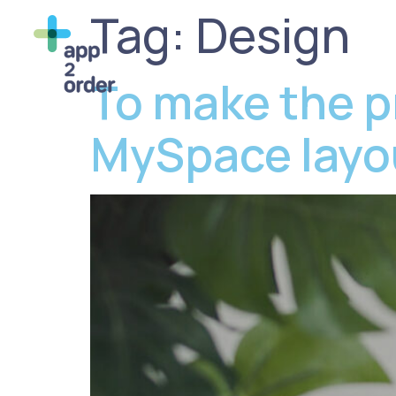
Tag:
Design
To make the p
MySpace layo