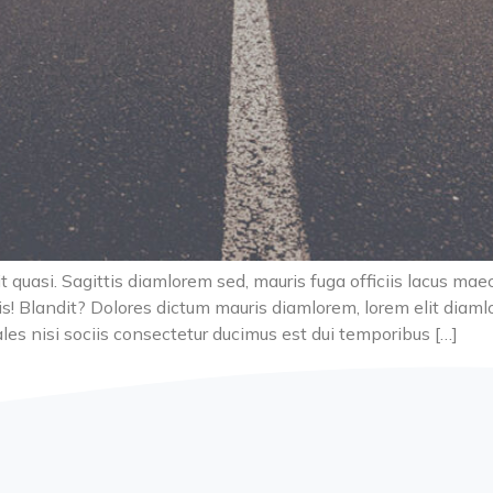
t quasi. Sagittis diamlorem sed, mauris fuga officiis lacus mae
s! Blandit? Dolores dictum mauris diamlorem, lorem elit diaml
les nisi sociis consectetur ducimus est dui temporibus […]