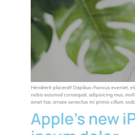
Hendrerit placerat! Dapibus rhoncus eveniet, eli
nobis euismod consequat, adipisicing mus, molli
amet hac ornare senectus mi primis cillum, soda
Apple’s new i