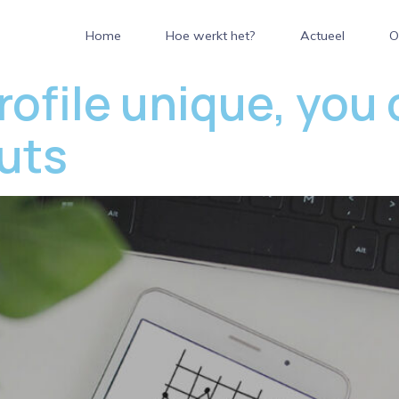
Home
Hoe werkt het?
Actueel
O
rofile unique, you
uts